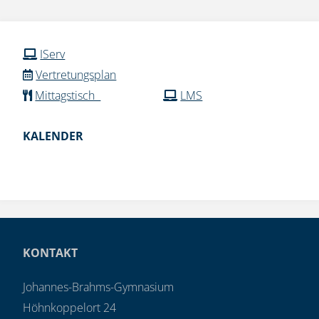
IServ
Vertretungsplan
Mittagstisch
LMS
KALENDER
KONTAKT
Johannes-Brahms-Gymnasium
Höhnkoppelort 24