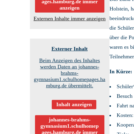
ages.hamburg.de immer
anzeigen
Holstein, h
beeindrucke
Externen Inhalte immer anzeigen
die Schüler
über die Po
waren es bi
Externer Inhalt
Teilnehmer
Beim Anzeigen des Inhaltes
werden Daten an johannes-
In Kürze:
brahms-
gymnasium1.schulhomepages.ha
mburg.de übermittelt.
Schüler
Besuch 
Inhalt anzeigen
Fahrt n
Kosten:
johannes-brahms-
Koopera
gymnasium1.schulhomep
ages.hamburg.de immer