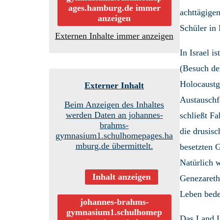
ages.hamburg.de immer
achttägigen
anzeigen
Schüler in
Externen Inhalte immer anzeigen
In Israel i
(Besuch der
Holocaustg
Externer Inhalt
Austauschf
Beim Anzeigen des Inhaltes
werden Daten an johannes-
schließt Fa
brahms-
die drusisc
gymnasium1.schulhomepages.ha
mburg.de übermittelt.
besetzten 
Natürlich 
Inhalt anzeigen
Genezareth
Leben bed
johannes-brahms-
gymnasium1.schulhomep
Das Land Is