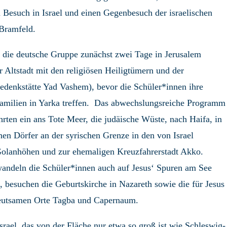
 Besuch in Israel und einen Gegenbesuch der israelischen
 Bramfeld.
st die deutsche Gruppe zunächst zwei Tage in Jerusalem
 Altstadt mit den religiösen Heiligtümern und der
edenkstätte Yad Vashem), bevor die Schüler*innen ihre
amilien in Yarka treffen. Das abwechslungsreiche Programm
hrten ein ans Tote Meer, die judäische Wüste, nach Haifa, in
hen Dörfer an der syrischen Grenze in den von Israel
Golanhöhen und zur ehemaligen Kreuzfahrerstadt Akko.
wandeln die Schüler*innen auch auf Jesus‘ Spuren am See
, besuchen die Geburtskirche in Nazareth sowie die für Jesus
eutsamen Orte Tagba und Capernaum.
rael, das von der Fläche nur etwa so groß ist wie Schleswig-