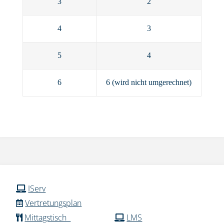
3
2
4
3
5
4
6
6 (wird nicht umgerechnet)
IServ
Vertretungsplan
Mittagstisch
LMS