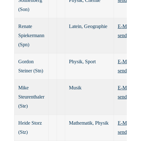
Sonnenberg
Physik, Chemie
senden
(Son)
Renate
Latein, Geographie
E-Mail
Spiekermann
senden
(Spn)
Gordon
Physik, Sport
E-Mail
Steiner (Stn)
senden
Mike
Musik
E-Mail
Steurenthaler
senden
(Ste)
Heide Storz
Mathematik, Physik
E-Mail
(Stz)
senden