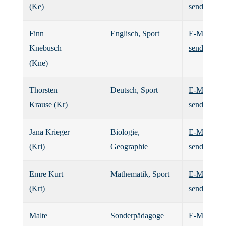
(Ke)
senden
Finn
Englisch, Sport
E-Mail
Knebusch
senden
(Kne)
Thorsten
Deutsch, Sport
E-Mail
Krause (Kr)
senden
Jana Krieger
Biologie,
E-Mail
(Kri)
Geographie
senden
Emre Kurt
Mathematik, Sport
E-Mail
(Krt)
senden
Malte
Sonderpädagoge
E-Mail