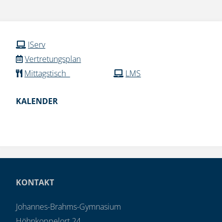
IServ
Vertretungsplan
Mittagstisch
LMS
KALENDER
KONTAKT
Johannes-Brahms-Gymnasium
Höhnkoppelort 24