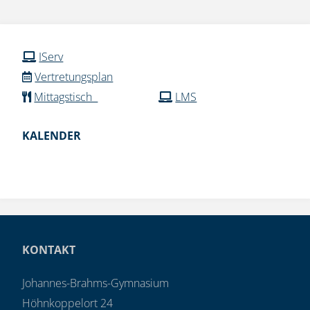
IServ
Vertretungsplan
Mittagstisch
LMS
KALENDER
KONTAKT
Johannes-Brahms-Gymnasium
Höhnkoppelort 24