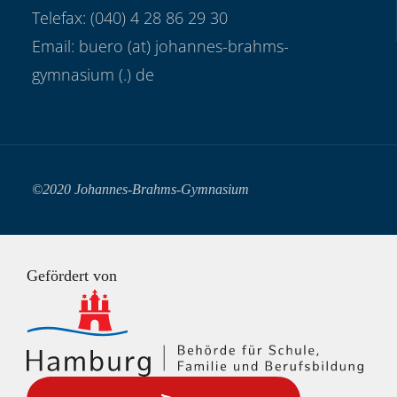
Telefax: (040) 4 28 86 29 30
Email: buero (at) johannes-brahms-
gymnasium (.) de
©2020 Johannes-Brahms-Gymnasium
Gefördert von