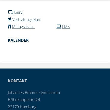
IServ
Vertretungsplan
Mittagstisch
LMS
KALENDER
KONTAKT
Johannes-Brahms-Gymnasium
Höhnkoppelort 24
22179 Hamburg