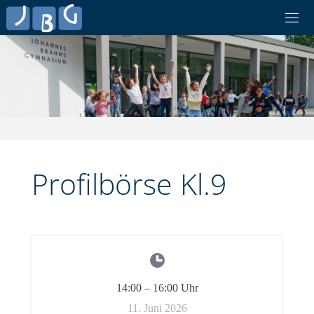
Skip
to
content
Profilbörse Kl.9
14:00
–
16:00
Uhr
11. Juni 2026